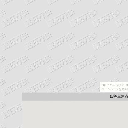
[PR] この広告は
ホームページを更新
四等三角